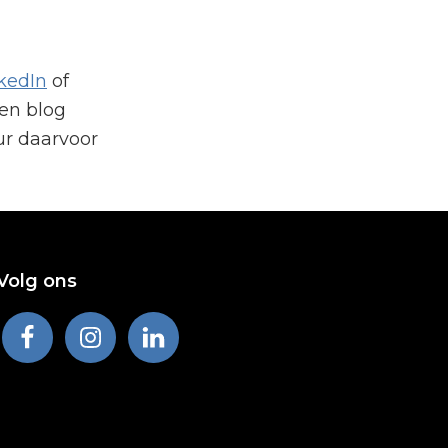
kedIn
of
een blog
ur daarvoor
Volg ons