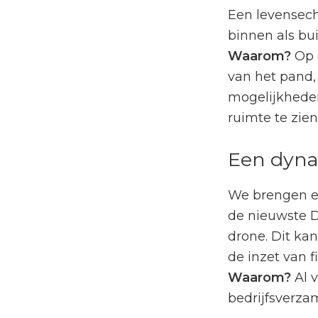
Een levensec
binnen als bu
Waarom?
Op d
van het pand, 
mogelijkheden
ruimte te zien
Een dyna
We brengen ee
de nieuwste D
drone. Dit kan
de inzet van f
Waarom?
Al v
bedrijfsverza