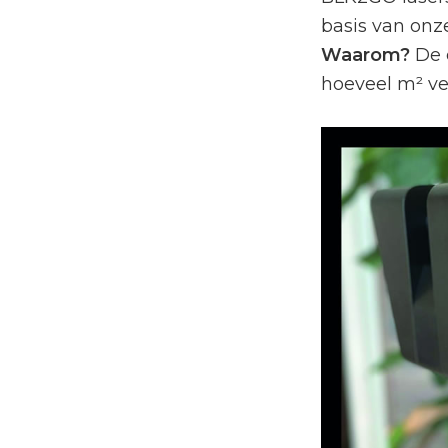
basis van onz
Waarom?
De e
hoeveel m² v