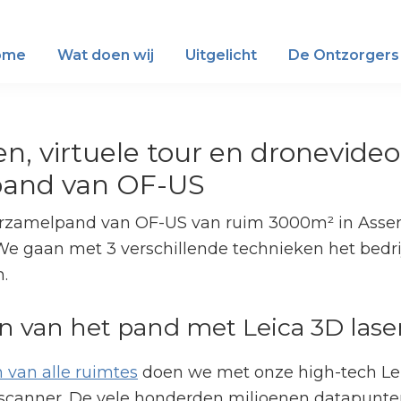
ome
Wat doen wij
Uitgelicht
De Ontzorgers
n, virtuele tour en dronevideo
spand van OF-US
verzamelpand van OF-US van ruim 3000m² in Asse
We gaan met 3 verschillende technieken het bedri
.
n van het pand met Leica 3D lase
 van alle ruimtes
doen we met onze high-tech Le
scanner. De vele honderden miljoenen datapunt