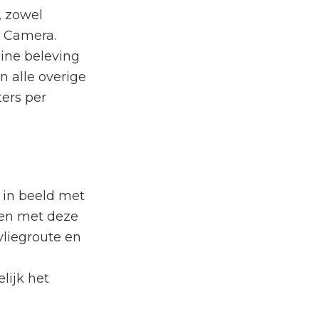
, zowel
3 Camera.
ine beleving
n alle overige
ters per
 in beeld met
men met deze
vliegroute en
lijk het