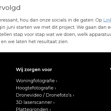
rvolgd
teressant, hou dan onze socials in de gaten: Op
Lin
gin juni starten we met dit project. We gaan dan 
ellen stap voor stap wat we doen, welk apparatu
en we laten het resultaat zien.
Wij zorgen voor
Woningfotografie ›
Hoogtefotografie ›
Dronevideo / Dronefoto’s ›
3D laserscanner ›
Plattegronden ›