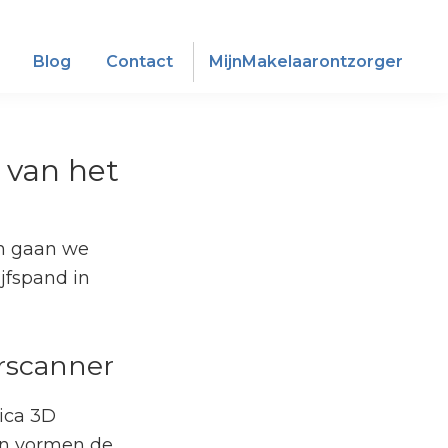
Blog
Contact
MijnMakelaarontzorger
 van het
n gaan we
jfspand in
rscanner
ica 3D
en vormen de